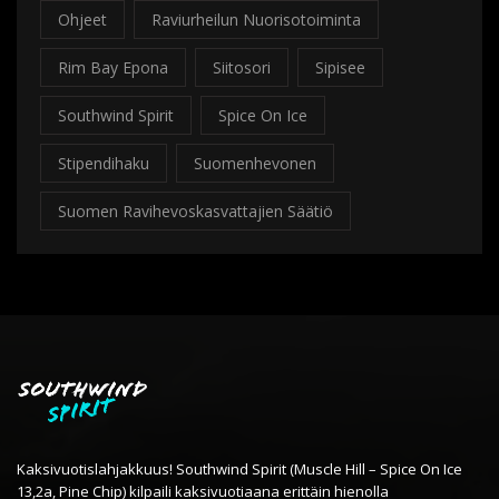
Ohjeet
Raviurheilun Nuorisotoiminta
Rim Bay Epona
Siitosori
Sipisee
Southwind Spirit
Spice On Ice
Stipendihaku
Suomenhevonen
Suomen Ravihevoskasvattajien Säätiö
Kaksivuotislahjakkuus! Southwind Spirit (Muscle Hill – Spice On Ice
13,2a, Pine Chip) kilpaili kaksivuotiaana erittäin hienolla