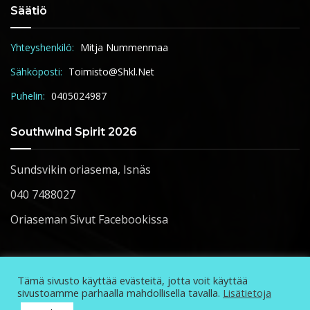
Säätiö
Yhteyshenkilö:
Mitja Nummenmaa
Sähköposti:
Toimisto@shkl.net
Puhelin:
0405024987
Southwind Spirit 2026
Sundsvikin oriasema, Isnäs
040 7488027
Oriaseman Sivut Facebookissa
Tämä sivusto käyttää evästeitä, jotta voit käyttää
sivustoamme parhaalla mahdollisella tavalla.
Lisätietoja
@Copyright 2025 Suomen Ravihevoskasvattajien Säätiö |