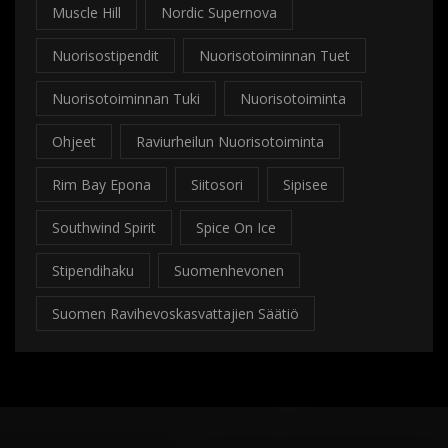
Muscle Hill
Nordic Supernova
Nuorisostipendit
Nuorisotoiminnan Tuet
Nuorisotoiminnan Tuki
Nuorisotoiminta
Ohjeet
Raviurheilun Nuorisotoiminta
Rim Bay Epona
Siitosori
Sipisee
Southwind Spirit
Spice On Ice
Stipendihaku
Suomenhevonen
Suomen Ravihevoskasvattajien Säätiö