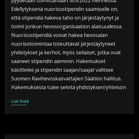
pyydetään toimittamaan 30.6.2022 mennessä.
Edellytyksenä nuorisostipendin saamiselle on,
että stipendiä hakeva taho on järjestäytynyt ja
toimii jonkun hevosorganisaation alaisuudessa.
Nuorisostipendiä voivat hakea hevosalan
nuorisotoimintaa toteuttavat järjestäytyneet
yhdistykset ja kerhot, myös sellaiset, jotka ovat
saaneet stipendin aiemmin. Hakemukset
käsittelee ja stipendin saajan/saajat valitsee
Suomen Ravihevoskasvattajien Säätiön hallitus.
Hakemuksesta tulee selvitä yhdistyksen/yhteisön
Lue lisää