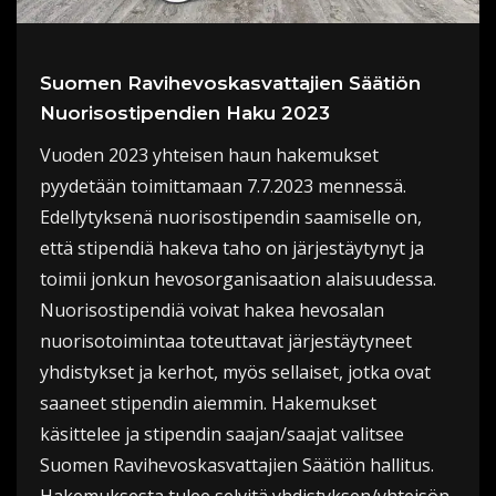
Suomen Ravihevoskasvattajien Säätiön
Nuorisostipendien Haku 2023
Vuoden 2023 yhteisen haun hakemukset
pyydetään toimittamaan 7.7.2023 mennessä.
Edellytyksenä nuorisostipendin saamiselle on,
että stipendiä hakeva taho on järjestäytynyt ja
toimii jonkun hevosorganisaation alaisuudessa.
Nuorisostipendiä voivat hakea hevosalan
nuorisotoimintaa toteuttavat järjestäytyneet
yhdistykset ja kerhot, myös sellaiset, jotka ovat
saaneet stipendin aiemmin. Hakemukset
käsittelee ja stipendin saajan/saajat valitsee
Suomen Ravihevoskasvattajien Säätiön hallitus.
Hakemuksesta tulee selvitä yhdistyksen/yhteisön