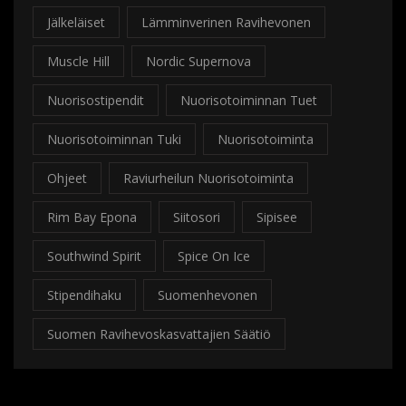
Jälkeläiset
Lämminverinen Ravihevonen
Muscle Hill
Nordic Supernova
Nuorisostipendit
Nuorisotoiminnan Tuet
Nuorisotoiminnan Tuki
Nuorisotoiminta
Ohjeet
Raviurheilun Nuorisotoiminta
Rim Bay Epona
Siitosori
Sipisee
Southwind Spirit
Spice On Ice
Stipendihaku
Suomenhevonen
Suomen Ravihevoskasvattajien Säätiö