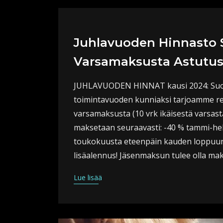
Juhlavuoden Hinnasto 
Varsamaksusta Astutus
JUHLAVUODEN HINNAT kausi 2024: Suome
toimintavuoden kunniaksi tarjoamme rei
varsamaksusta (10 vrk ikäisestä varsasta
maksetaan seuraavasti: -40 % tammi-he
toukokuusta eteenpäin kauden loppuun. 
lisäalennus! Jäsenmaksun tulee olla m
Lue lisää