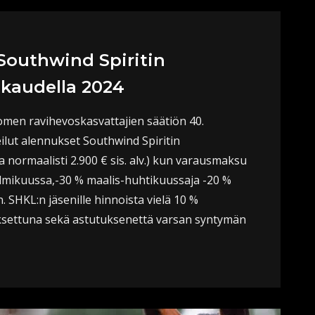
Southwind Spiritin
kaudella 2024
n ravihevoskasvattajien säätiön 40.
lut alennukset Southwind Spiritin
 normaalisti 2.900 € sis. alv.) kun varausmaksu
lmikuussa,-30 % maalis-huhtikuussaja -20 %
SHKL:n jäsenille hinnoista vielä 10 %
aksettuna sekä astutuksenettä varsan syntymän