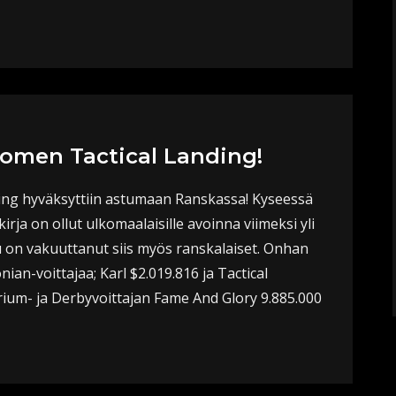
omen Tactical Landing!
nding hyväksyttiin astumaan Ranskassa! Kyseessä
rja on ollut ulkomaalaisille avoinna viimeksi yli
ku on vakuuttanut siis myös ranskalaiset. Onhan
ian-voittajaa; Karl $2.019.816 ja Tactical
rium- ja Derbyvoittajan Fame And Glory 9.885.000