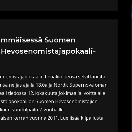
simmäisessä Suomen
 Hevosenomistajapokaali-
nomistajapokaalin finaaliin tiensä selvittäneitä
ansa neljäs ajalla 18,0a ja Nordic Supernova oman
aali tiedossa 12. lokakuuta Jokimaalla, voittajalle
istajapokaali on Suomen Hevosenomistajien
nen suurkilpailu 2-vuotiaille
mäisen kerran vuonna 2011. Lue lisää kilpailusta