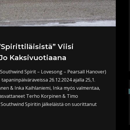
irittiläisistä” Viisi
Jo Kaksivuotiaana
outhwind Spirit – Lovesong – Pearsall Hanover)
tapaninpäiväraveissa 26.12.2024 ajalla 25,1.
nen & Inka Kaihlaniemi, Inka myös valmentaa,
kasvattaneet Terho Korpinen & Timo
 Southwind Spiritin jälkeläistä on suorittanut