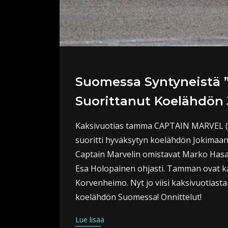
Suomessa Syntyneistä ”sp
Suorittanut Koelähdön 
Kaksivuotias tamma CAPTAIN MARVEL (S
suoritti hyväksytyn koelähdön Jokimaan 
Captain Marvelin omistavat Marko Hasa
Esa Holopainen ohjasti. Tamman ovat 
Korvenheimo. Nyt jo viisi kaksivuotiasta
koelähdön Suomessa! Onnittelut!
Lue lisää