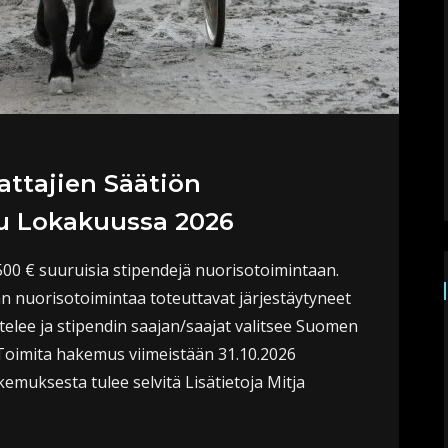
ttajien Säätiön
u Lokakuussa 2026
0 € suuruisia stipendejä nuorisotoimintaan.
n nuorisotoimintaa toteuttavat järjestäytyneet
telee ja stipendin saajan/saajat valitsee Suomen
 Toimita hakemus viimeistään 31.10.2026
emuksesta tulee selvitä Lisätietoja Mitja