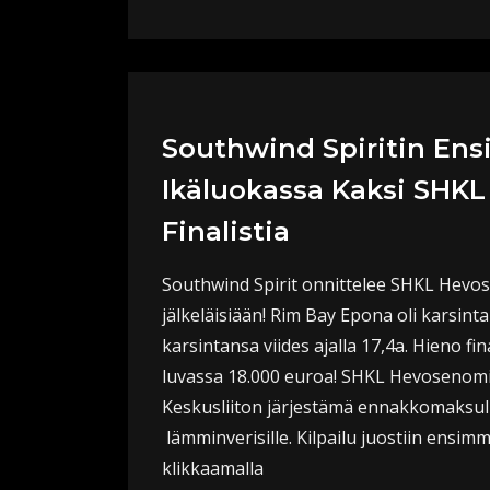
Southwind Spiritin En
Ikäluokassa Kaksi SHKL
Finalistia
Southwind Spirit onnittelee SHKL Hevose
jälkeläisiään! Rim Bay Epona oli karsint
karsintansa viides ajalla 17,4a. Hieno fin
luvassa 18.000 euroa! SHKL Hevosenom
Keskusliiton järjestämä ennakkomaksulli
lämminverisille. Kilpailu juostiin ensim
klikkaamalla