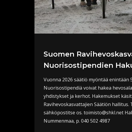
Suomen Ravihevoskasva
Nuorisostipendien Hak
Vuonna 2026 säätiö myöntää enintään 50
Nuorisostipendiä voivat hakea hevosala
yhdistykset ja kerhot. Hakemukset käsit
Ravihevoskasvattajien Säätiön hallitus.
sähköpostitse os. toimisto@shkl.net Hak
Nummenmaa, p. 040 502 4987