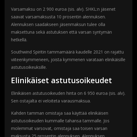
Varsamaksu on 2 900 euroa (sis. alv). SHKL:n jäsenet
saavat varsamaksusta 10 prosentin alennuksen.
Alennuksen saadakseen jäsenmaksun tulee olla
maksettuna sekä astutuksen että varsan syntymän
hetkellä.
Southwind Spiritin tammamäärä kaudelle 2021 on rajattu
viiteenkymmeneen, joista kymmenen varataan elinikäisille
astutusoikeuksille.
Elinikäiset astutusoikeudet
Elinikäisen astutusoikeuden hinta on 6 950 euroa (sis. alv).
Sen ostajalta ei veloiteta varausmaksua.
Kahden tamman omistaja saa käyttää elinikäisen
astutusoikeuden kummalle tahansa tammalle. Jos
molemmat varsovat, omistaja saa toisen varsan
maksusta 25 prosentin alennuksen. Alennuksen