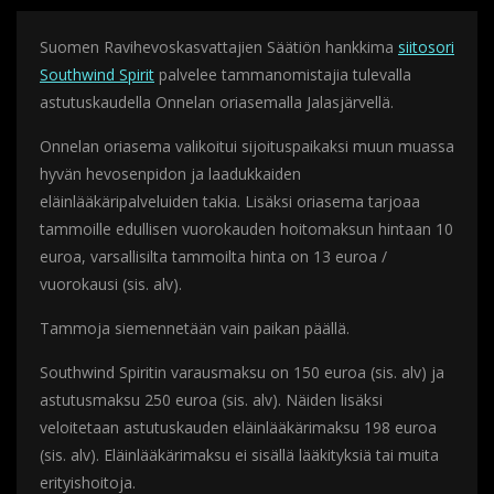
Suomen Ravihevoskasvattajien Säätiön hankkima
siitosori
Southwind Spirit
palvelee tammanomistajia tulevalla
astutuskaudella Onnelan oriasemalla Jalasjärvellä.
Onnelan oriasema valikoitui sijoituspaikaksi muun muassa
hyvän hevosenpidon ja laadukkaiden
eläinlääkäripalveluiden takia. Lisäksi oriasema tarjoaa
tammoille edullisen vuorokauden hoitomaksun hintaan 10
euroa, varsallisilta tammoilta hinta on 13 euroa /
vuorokausi (sis. alv).
Tammoja siemennetään vain paikan päällä.
Southwind Spiritin varausmaksu on 150 euroa (sis. alv) ja
astutusmaksu 250 euroa (sis. alv). Näiden lisäksi
veloitetaan astutuskauden eläinlääkärimaksu 198 euroa
(sis. alv). Eläinlääkärimaksu ei sisällä lääkityksiä tai muita
erityishoitoja.