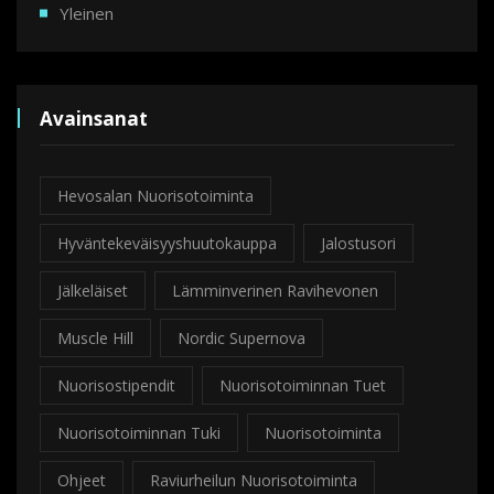
Yleinen
Avainsanat
Hevosalan Nuorisotoiminta
Hyväntekeväisyyshuutokauppa
Jalostusori
Jälkeläiset
Lämminverinen Ravihevonen
Muscle Hill
Nordic Supernova
Nuorisostipendit
Nuorisotoiminnan Tuet
Nuorisotoiminnan Tuki
Nuorisotoiminta
Ohjeet
Raviurheilun Nuorisotoiminta