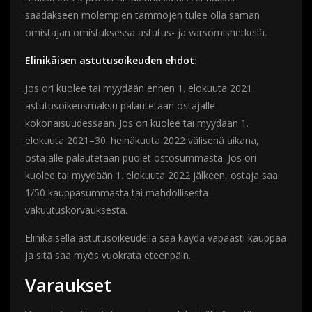
saadakseen molempien tammojen tulee olla saman
omistajan omistuksessa astutus- ja varsomishetkellä.
Elinikäisen astutusoikeuden ehdot
:
Jos ori kuolee tai myydään ennen 1. elokuuta 2021,
astutusoikeusmaksu palautetaan ostajalle
kokonaisuudessaan. Jos ori kuolee tai myydään 1.
elokuuta 2021–30. heinäkuuta 2022 välisenä aikana,
ostajalle palautetaan puolet ostosummasta. Jos ori
kuolee tai myydään 1. elokuuta 2022 jälkeen, ostaja saa
1/50 kauppasummasta tai mahdollisesta
vakuutuskorvauksesta.
Elinikäisellä astutusoikeudella saa käydä vapaasti kauppaa
ja sitä saa myös vuokrata eteenpäin.
Varaukset