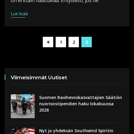
on erittäin haastavaa. Erityisesti, jos ne
Lue lisää
1
2
3
Viimeisimmät Uutiset
Suomen Ravihevoskasvattajien Säätiön
nuorisostipendien haku lokakuussa
2026
Nyt jo yhdeksän Southwind Spiritin