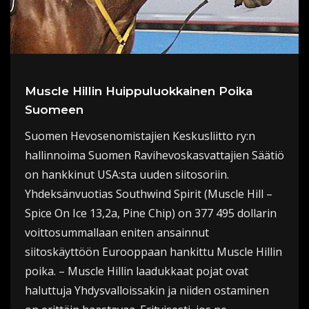
Muscle Hillin Huippuluokkainen Poika
Suomeen
Suomen Hevosenomistajien Keskusliitto ry:n
hallinnoima Suomen Ravihevoskasvattajien Säätiö
on hankkinut USA:sta uuden siitosoriin.
Yhdeksänvuotias Southwind Spirit (Muscle Hill –
Spice On Ice 13,2a, Pine Chip) on 377 495 dollarin
voittosummallaan eniten ansainnut
siitoskäyttöön Eurooppaan hankittu Muscle Hillin
poika. – Muscle Hillin laadukkaat pojat ovat
haluttuja Yhdysvalloissakin ja niiden ostaminen