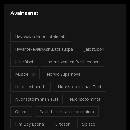
Avainsanat
Hevosalan Nuorisotoiminta
Hyväntekeväisyyshuutokauppa
Jalostusori
Jälkeläiset
Lämminverinen Ravihevonen
Muscle Hill
Nordic Supernova
Nuorisostipendit
Nuorisotoiminnan Tuet
Nuorisotoiminnan Tuki
Nuorisotoiminta
Ohjeet
Raviurheilun Nuorisotoiminta
Rim Bay Epona
Siitosori
Sipisee