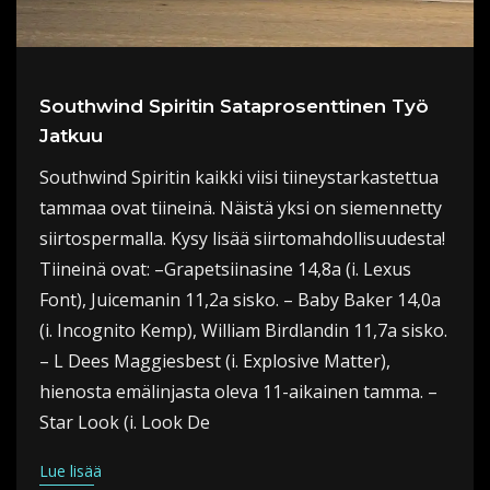
Southwind Spiritin Sataprosenttinen Työ
Jatkuu
Southwind Spiritin kaikki viisi tiineystarkastettua
tammaa ovat tiineinä. Näistä yksi on siemennetty
siirtospermalla. Kysy lisää siirtomahdollisuudesta!
Tiineinä ovat: –Grapetsiinasine 14,8a (i. Lexus
Font), Juicemanin 11,2a sisko. – Baby Baker 14,0a
(i. Incognito Kemp), William Birdlandin 11,7a sisko.
– L Dees Maggiesbest (i. Explosive Matter),
hienosta emälinjasta oleva 11-aikainen tamma. –
Star Look (i. Look De
Lue lisää